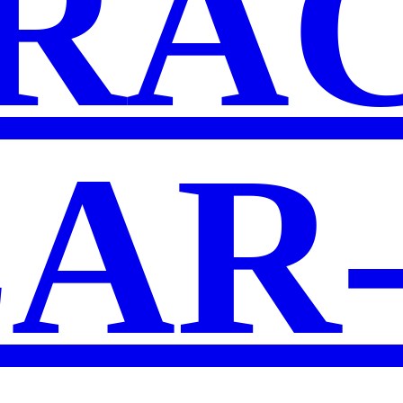
RA
AR