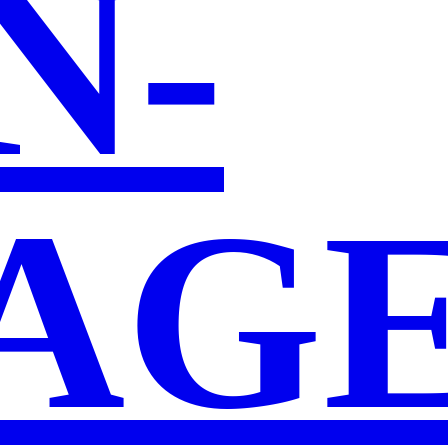
N­
AG