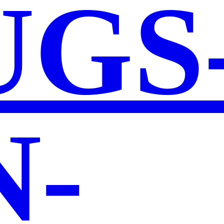
UGS
N­