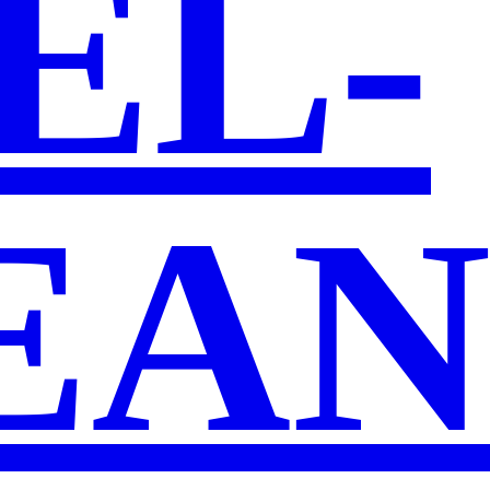
EL­
­AN