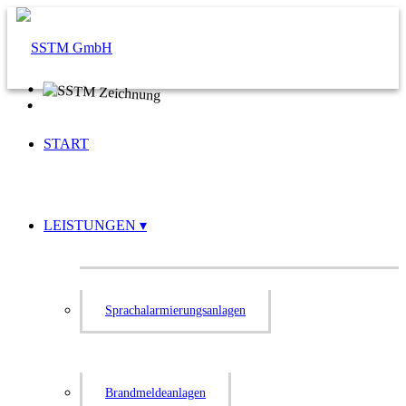
START
LEIS­TUNGEN
Sprach­alar­mie­rungs­an­lagen
Brand­mel­de­an­lagen