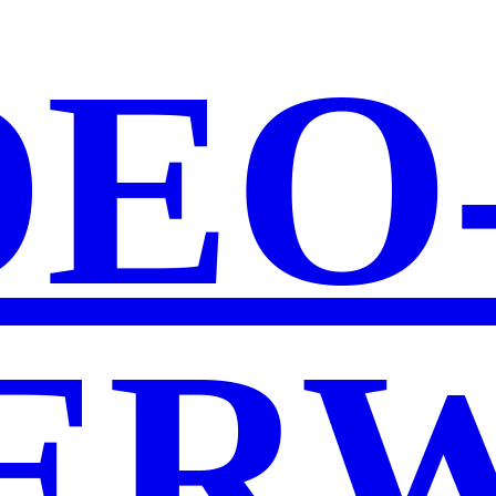
DEO
ER­