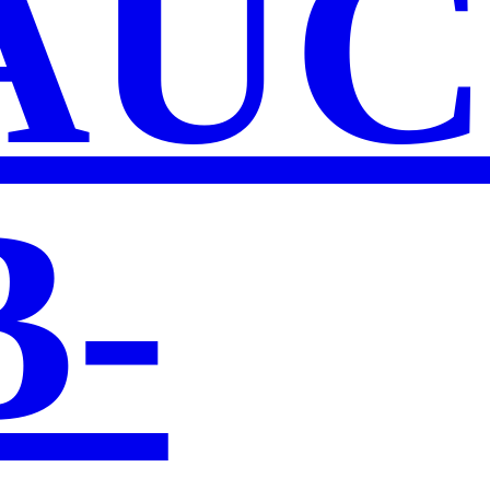
AUC
B­