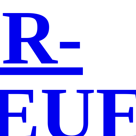
R­
EUE