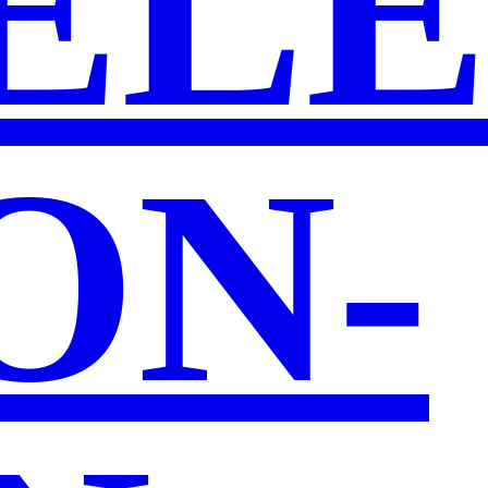
ELE
ON­