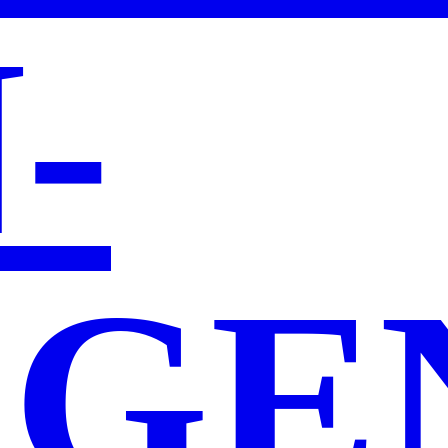
­
AGE