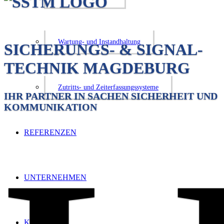
Wartung- und Instandhaltung
SICHE­RUNGS- & SIGNAL­
TECHNIK MAGDEBURG
Zutritts- und Zeiterfassungssysteme
IHR PARTNER IN SACHEN SICHERHEIT UND
KOMMUNIKATION
REFE­RENZEN
UNTER­NEHMEN
KARRIERE