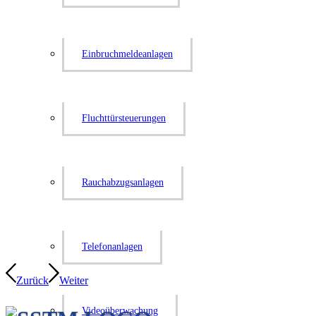
Einbruch­mel­de­an­lagen
Flucht­tür­steue­rungen
Rauch­ab­zugs­an­lagen
Tele­fon­an­lagen
Zurück
Weiter
Video­über­wa­chung