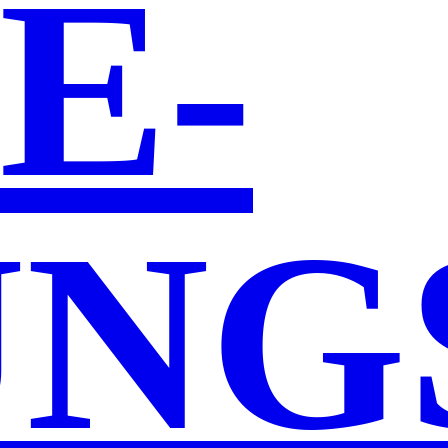
E­
NG